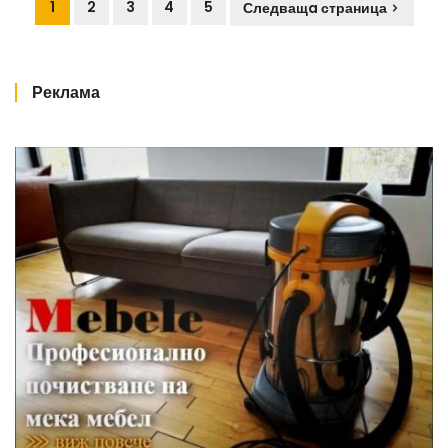
1
2
3
4
5
Следващa страница
Реклама