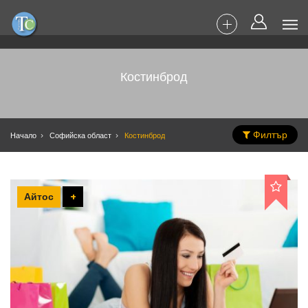
Костинброд
Филтър
Начало
Софийска област
Костинброд
Айтос
+