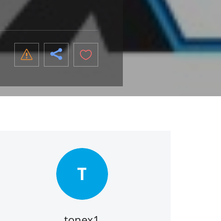
T
tonex1