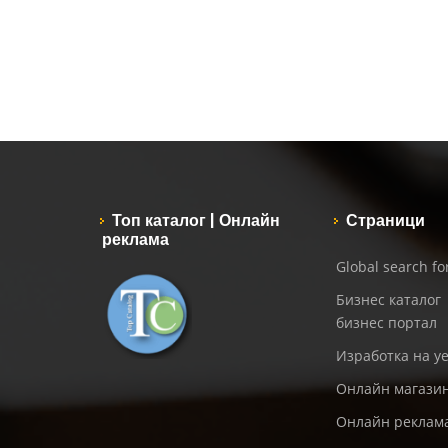
Топ каталог | Онлайн
Страници
реклама
Global search f
Бизнес каталог
бизнес портал
Изработка на уе
Онлайн магази
Онлайн реклам