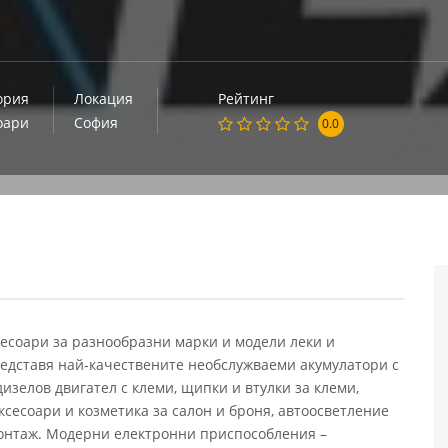
ория
Локация
Рейтинг
оари
София
0.0
сесоари за разнообразни марки и модели леки и
едставя най-качествените необслужваеми акумулатори с
изелов двигател с клеми, щипки и втулки за клеми,
сесоари и козметика за салон и броня, автоосветление
монтаж. Модерни електронни приспособления –