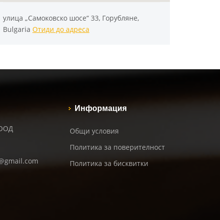
улица „Самоковско шосе“ 33, Горубляне,
Bulgaria
Отиди до адреса
Информация
 ООД
Общи условия
Политика за поверителност
d@gmail.com
Политика за бисквитки