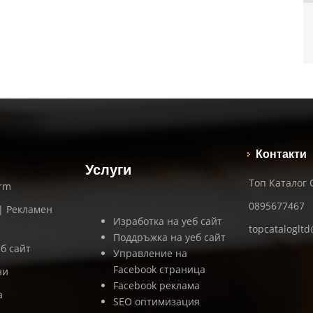
Контакти
Услуги
Топ Каталог
orm
0895677467
 | Рекламен
Изработка на уеб сайт
topcataloglt
Поддръжка на уеб сайт
б сайт
Управление на
Facebook страница
ни
Facebook реклама
а
SEO оптимизация