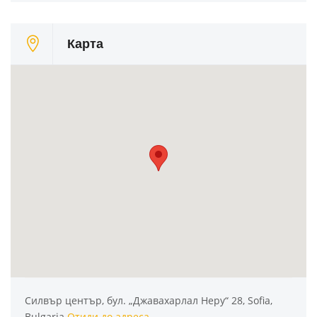
Карта
Силвър център, бул. „Джавахарлал Неру“ 28, Sofia,
Bulgaria
Отиди до адреса