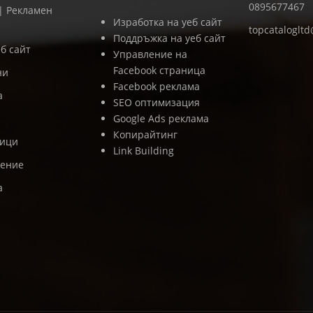
0895677467
 | Рекламен
Изработка на уеб сайт
topcataloglt
Поддръжка на уеб сайт
б сайт
Управление на
Facebook страница
ни
Facebook реклама
а
SEO оптимизация
Google Ads реклама
Копирайтинг
ници
Link Building
ление
а