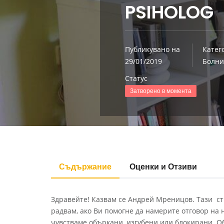
PSIHOLOG
Публикувано на
Катег
29/01/2019
Болни
Статус
Затворено в момента
Съдържание
Оценки и Отзиви
Здравейте! Казвам се Андрей Мреницов. Тази стр
радвам, ако Ви помогне да намерите отговор на 
чувстваме объркани, изгубени или блокирани. О