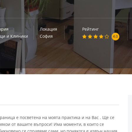
ория
Локация
Рейтинг
ци и Клиники
София
4.0
аница е посветена на моята практика и на Вас . Ще се
някои от вашите въпроси! Има моменти, в които се
бикновено се справяме сами, но понякога е извън нашия