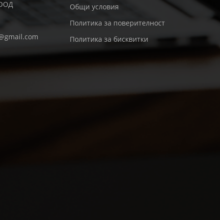
 ООД
Общи условия
Политика за поверителност
d@gmail.com
Политика за бисквитки