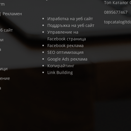
Топ Каталог
orm
0895677467
 | Рекламен
Изработка на уеб сайт
topcataloglt
Поддръжка на уеб сайт
б сайт
Управление на
Facebook страница
ни
Facebook реклама
а
SEO оптимизация
Google Ads реклама
Копирайтинг
ници
Link Building
ление
а